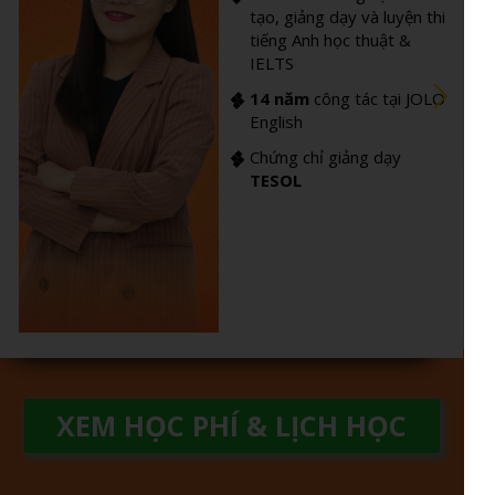
tạo, giảng dạy và luyện thi
tiếng Anh học thuật &
IELTS
14 năm
công tác tại JOLO
English
Chứng chỉ giảng dạy
TESOL
XEM HỌC PHÍ & LỊCH HỌC