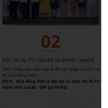
02
Đối Tác Uy Tín Của IDP và British Council
JOLO nhiều năm liên tiếp là đối tác Vàng của IDP và
BC (Hội Đồng Anh)
JOLO - GLN đồng thời là đối tác tổ chức thi IELTS
chính thức của BC - IDP tại Hà Nội