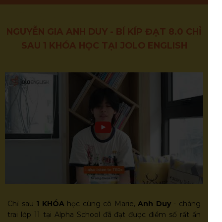
HỌC VIÊN ĐIỂM CAO TIÊU BIỂU
NGUYỄN GIA ANH DUY - BÍ KÍP ĐẠT 8.0 CHỈ
SAU 1 KHÓA HỌC TẠI JOLO ENGLISH
Chỉ sau
1 KHÓA
học cùng cô Marie,
Anh Duy
- chàng
trai lớp 11 tại Alpha School đã đạt được điểm số rất ấn