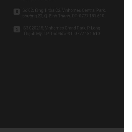
Số 02, tầng 1, tòa C2, Vinhomes Central Park,
8
phường 22, Q. Bình Thạnh. ĐT: 0777 181 610
S3.020215, Vinhomes Grand Park, P. Long
9
Thạnh Mỹ, TP. Thủ Đức. ĐT: 0777 181 610