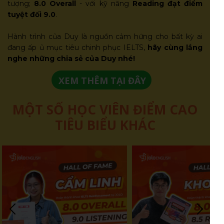
tượng;
8.0 Overall
- với kỹ năng
Reading đạt điểm
tuyệt đối 9.0
.
Hành trình của Duy là nguồn cảm hứng cho bất kỳ ai
đang ấp ủ mục tiêu chinh phục IELTS,
hãy cùng lắng
nghe những chia sẻ của Duy nhé!
XEM THÊM TẠI ĐÂY
MỘT SỐ HỌC VIÊN ĐIỂM CAO
TIÊU BIỂU KHÁC