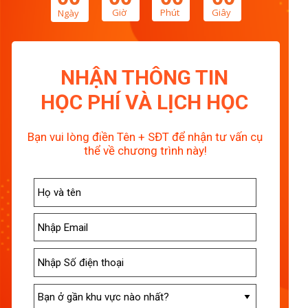
Giờ
Phút
Giây
Ngày
NHẬN THÔNG TIN
HỌC PHÍ VÀ LỊCH HỌC
Bạn vui lòng điền Tên + SĐT để nhận tư vấn cụ
LIÊN HỆ CHÚNG TÔI
thể về chương trình này!
cs@jolo.edu.vn
jolo.edu.vn
093.618.7791
facebook.com/joloenglish
HỆ THỐNG TRUNG TÂM ANH NGỮ
GLN - JOLO
Hà Nội