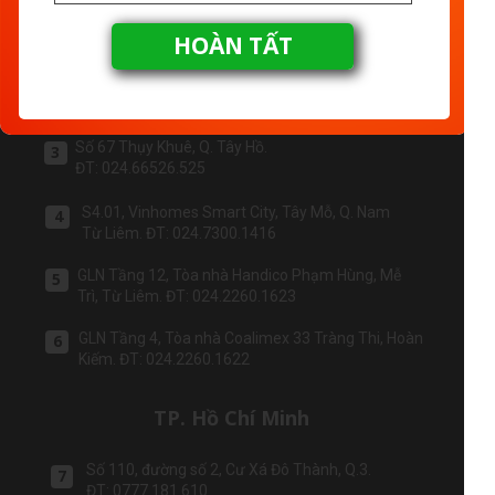
Số 27 Trần Đại Nghĩa, Bách Khoa, Hai Bà Trưng.
1
HOÀN TẤT
ĐT: 024.3869.2711
Số 4, Ngõ 54 Nguyễn Thị Định, P. Trung Hoà -
2
Q. Cầu Giấy. ĐT: 024.3555.8271
Số 67 Thụy Khuê, Q. Tây Hồ.
3
ĐT: 024.66526.525
S4.01, Vinhomes Smart City, Tây Mỗ, Q. Nam
4
Từ Liêm. ĐT: 024.7300.1416
GLN Tầng 12, Tòa nhà Handico Phạm Hùng, Mễ
5
Trì, Từ Liêm. ĐT: 024.2260.1623
GLN Tầng 4, Tòa nhà Coalimex 33 Tràng Thi, Hoàn
6
Kiếm. ĐT: 024.2260.1622
TP. Hồ Chí Minh
Số 110, đường số 2, Cư Xá Đô Thành, Q.3.
7
ĐT: 0777 181 610