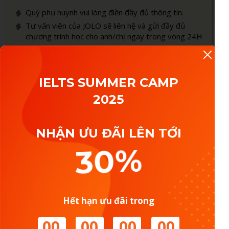
Quý phụ huynh vui lòng điền đầy đủ thông tin.
Tư vấn viên của JOLO sẽ liên hệ và gửi đầy đủ
chương trình học cho anh/chị ngay trong vòng 24H
IELTS SUMMER CAMP
2025
NHẬN ƯU ĐÃI LÊN TỚI
30%
HOÀN TẤT
Hết hạn ưu đãi trong
00
00
00
00
Cam Kết Bảo Mật Thông Tin 100%