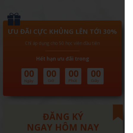
ƯU ĐÃI CỰC KHỦNG LÊN TỚI 30%
Chỉ áp dụng cho 50 học viên đầu tiên
Hết hạn ưu đãi trong
00
00
00
00
Giờ
Phút
Giây
Ngày
ĐĂNG KÝ
NGAY HÔM NAY