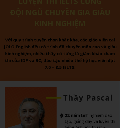
LUYỆN THI IELTS CÙNG
ĐỘI NGŨ CHUYÊN GIA GIÀU
KINH NGHIỆM
Với quy trình tuyển chọn khắt khe, các giáo viên tại
JOLO English đều có trình độ chuyên môn cao và giàu
kinh nghiệm, nhiều thầy cô từng là giám khảo chấm
thi của IDP và BC, đào tạo nhiều thế hệ học viên đạt
7.0 – 8.5 IELTS:
Thầy Pascal
22 năm
kinh nghiệm đào
tạo, giảng dạy và luyện thi
tiếng Anh học thuật &