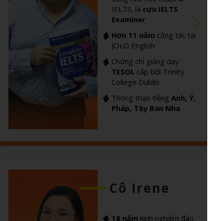
IELTS, là
cựu IELTS
Examiner
Hơn 11 năm
công tác tại
JOLO English
Chứng chỉ giảng dạy
TESOL
cấp bởi Trinity
College Dublin
Thông thạo tiếng
Anh, Ý,
Pháp, Tây Ban Nha
Cô Irene
18 năm
kinh nghiệm đào