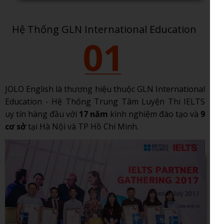
Hệ Thống GLN International Education
01
JOLO English là thương hiệu thuộc GLN International
Education - Hệ Thống Trung Tâm Luyện Thi IELTS
uy tín hàng đầu với
17 năm
kinh nghiệm đào tạo và
9
cơ sở
tại Hà Nội và TP Hồ Chí Minh.