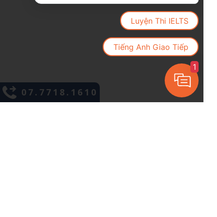
Luyện Thi IELTS
Tiếng Anh Giao Tiếp
1
07.7718.1610